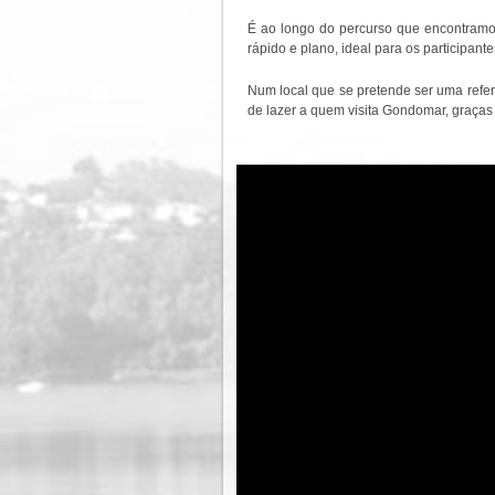
É ao longo do percurso que encontramos
rápido e plano, ideal para os participan
Num local que se pretende ser uma refer
de lazer a quem visita Gondomar, graças