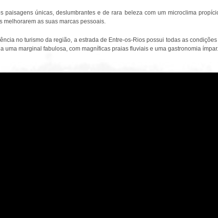
 paisagens únicas, deslumbrantes e de rara beleza com um microclima propício
tes melhorarem as suas marcas pessoais.
ência no turismo da região, a estrada de Entre-os-Rios possui todas as condiçõ
 a uma marginal fabulosa, com magníficas praias fluviais e uma gastronomia ímpar