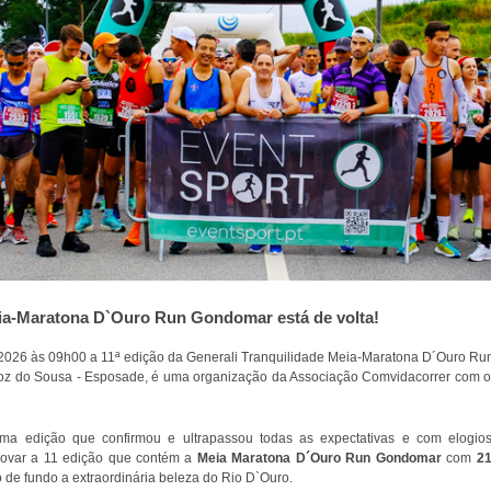
eia-Maratona D`Ouro Run Gondomar está de volta!
 2026
às 09h00
a 11ª edição da Generali Tranquilidade Meia-Maratona D´Ouro Run
oz do Sousa - Esposade
, é uma organização da Associação Comvidacorrer com o
a edição que confirmou e ultrapassou todas as expectativas e com elogios
novar a 11 edição que contém a
Meia Maratona D´Ouro Run Gondomar
com
2
de fundo a extraordinária beleza do Rio D`Ouro.