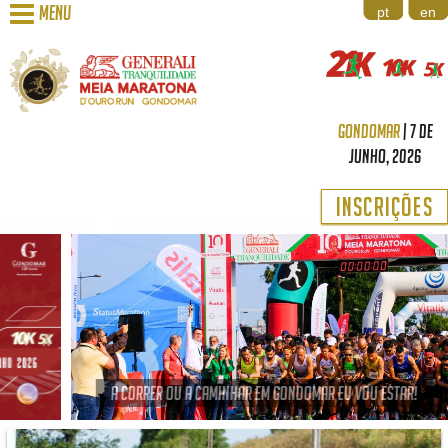
menu
pt
en
GONDOMAR
|
7 de
Junho, 2026
Inscrições
PARTICIPA
A correr ou a caminhar em Gondomar eu vou estar!